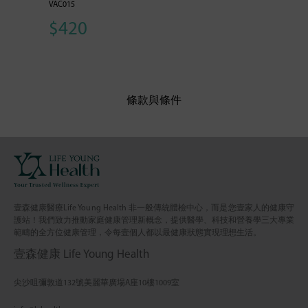
VAC015
$420
條款與條件
壹森健康醫療Life Young Health 非一般傳統體檢中心，而是您壹家人的健康守
護站！我們致力推動家庭健康管理新概念，提供醫學、科技和營養學三大專業
範疇的全方位健康管理，令每壹個人都以最健康狀態實現理想生活。
壹森健康 Life Young Health
尖沙咀彌敦道132號美麗華廣場A座10樓1009室