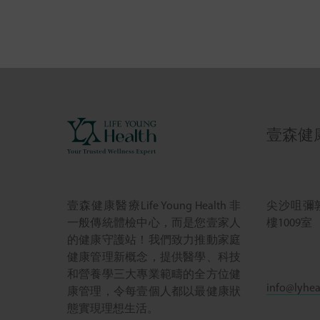
壹森健康 L
尖沙咀彌敦
壹森健康醫療Life Young Health 非
樓1009室
一般傳統體檢中心，而是您壹家人
的健康守護站！我們致力推動家庭
健康管理新概念，提供醫學、科技
和營養學三大專業範疇的全方位健
info@lyhea
康管理，令每壹個人都以最健康狀
態實現理想生活。