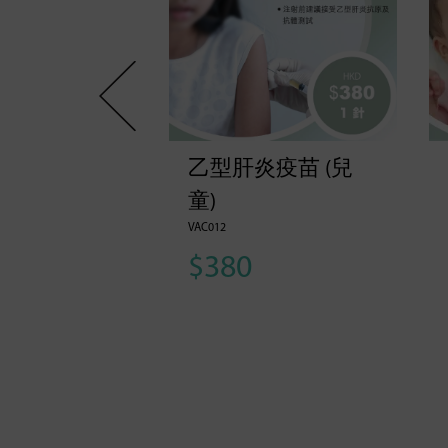
合疫苗​
乙型肝炎疫苗 (兒
 (水痘/麻疹/
童)
VAC012
德國痳疹) 2
$380
0