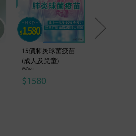
15價肺炎球菌疫苗
B型腦膜炎
(成人及兒童)
合疫苗 (成
VAC020
童)
$1580
VAC010-P2
$4400