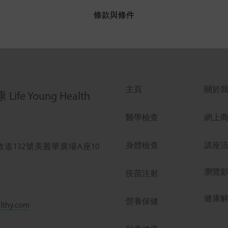
條款與條件
主頁
關於
ife Young Health
醫學檢查
網上
身體檢查
講座
道132號美麗華廣場A座10
瀏覽
疫苗注射
健康
營養保健
lthy.com