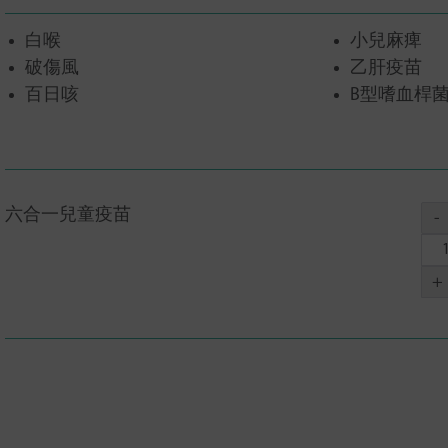
白喉
小兒麻痺
破傷風
乙肝疫苗
百日咳
B型嗜血桿
六合一兒童疫苗
-
+