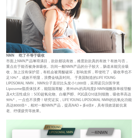
NMN 吃了不等于吸收
市面上NMN产品琳琅满目，款款都说有效，难度款款真的有效？有效与否，
重点在于能否被身体吸收。坊间一般NMN产品的分子较大，肠道未能完全吸
收，加上没有保护层，有机会被胃酸破坏，影响发挥，即使吃了，吸收率也不
足10%*，成效不明显，浪费金钱及时间。 于美国制造的LIFE YOUNG
LIPOSOMAL NMN，NMN分子直径比头发小1,000倍，采用诺贝尔医学奖
Liposome脂质体技术，能阻隔胃酸，将99.6%的高纯度β-NMN烟酰胺单核苷酸
及4大活性成分：SOD超氧化物、白藜芦醇、PQQ及Q10送到细胞，吸收率高达
90%*，一点也不浪费！研究证实，LIFE YOUNG LIPOSOMAL NMN的抗氧化功能
高达8000倍^，相对一般NMN产品，提高NAD＋多6倍#，具有强效逆龄抗衰
老、纾缓疲劳等效果。