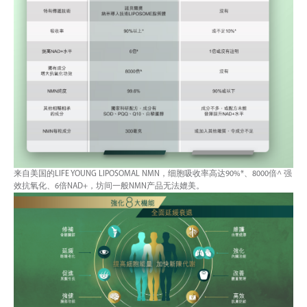
来自美国的LIFE YOUNG LIPOSOMAL NMN，细胞吸收率高达90%*、8000倍^ 强
效抗氧化、6倍NAD+，坊间一般NMN产品无法媲美。