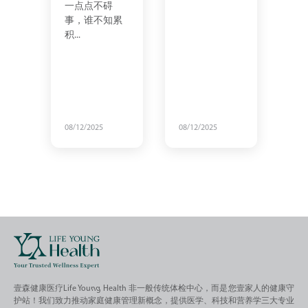
一点点不碍
事，谁不知累
积...
08/12/2025
08/12/2025
08/
壹森健康医疗Life Young Health 非一般传统体检中心，而是您壹家人的健康守
护站！我们致力推动家庭健康管理新概念，提供医学、科技和营养学三大专业