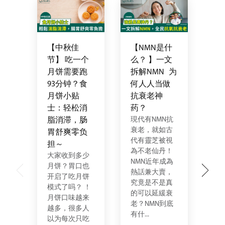
【中秋佳
【NMN是什
LI
节】 吃一个
么？ 】一文
N
月饼需要跑
拆解NMN 为
N
93分钟？食
何人人当做
统
月饼小贴
抗衰老神
品 
士：轻松消
药？
He
現代有NMN抗
都
脂消滞，肠
衰老，就如古
大
胃舒爽零负
代有靈芝被視
快
担～
為不老仙丹！
衰
大家收到多少
NMN近年成為
要
月饼？胃口也
熱話兼大賣，
N
开启了吃月饼
究竟是不是真
到
模式了吗？ ！
的可以延緩衰
抗
月饼口味越来
老？NMN到底
补
越多，很多人
有什...
吃，
以为每次只吃