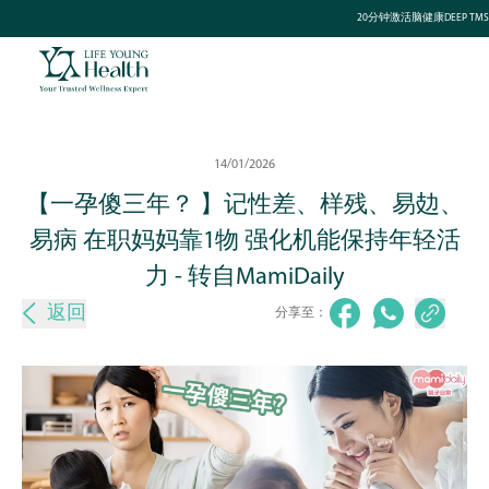
20分钟激活脑健康DEEP TMS
14/01/2026
【一孕傻三年？ 】记性差、样残、易攰、
易病 在职妈妈靠1物 强化机能保持年轻活
力 - 转自MamiDaily
返回
分享至：