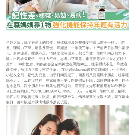
当妈之后，除了身份上的转变，身体机能及外貌都变得跟以前不一样：记性
差、理解力下降、动作反应慢，可能是「一孕傻三年」！产前产后的荷尔蒙变
化、身体疲劳、睡眠不足、情绪变化等因素，都会导致一段时间内认知力下
降，出现金鱼记忆、专注力不佳、思考力下降等，难度要等3年过去才好转？
另外， BB出世后，妈妈都会全副精神放在照顾BB上，经常睡眠不足，导致容
颜憔悴，抵抗力下降，容易生病。 在职妈妈Joanna曾有类似问题，生完两个
小朋友之后，记忆力变差，由于日间要返工，回家后又要照顾小朋友，经常睡
眠不足，「工作没精神，在家疲倦不堪，即使假日补眠，怎睡也睡不够，样子
愈来愈残，跟小朋友外出玩乐也提不起劲，直至朋友介绍我服用有NMN界爱
马仕之称的LIFE YOUNG LIPOSOMAL NMN。」Joanna服用一段时间后，精神、
记忆力明显改善过来，眼睛、面容回复神采，伤风感冒的次数大减，现在每逢
假日，都可以活力满满地跟小朋友玩耍。