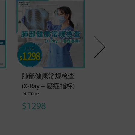
肺部健康常规检查
癌症风险健
(X-Ray + 癌症指标)
(32项）
LYHSTD007
LYHSTD002A
$1298
$2618