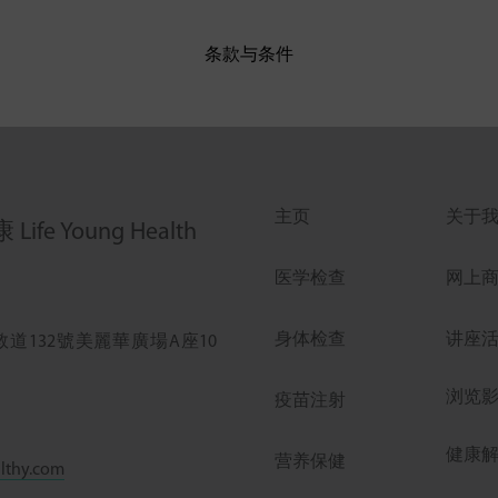
条款与条件
主页
关于
ife Young Health
医学检查
网上
身体检查
讲座
道132號美麗華廣場A座10
浏览
疫苗注射
健康
营养保健
lthy.com