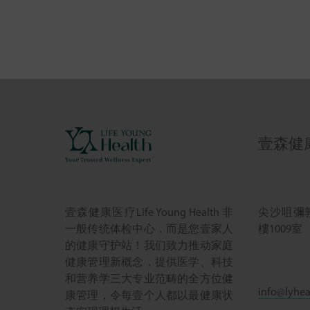
壹森健康 L
尖沙咀彌敦
壹森健康医疗Life Young Health 非
樓1009室
一般传统体检中心，而是您壹家人
的健康守护站！我们致力推动家庭
健康管理新概念，提供医学、科技
和营养学三大专业范畴的全方位健
info@lyhea
康管理，令每壹个人都以最健康状