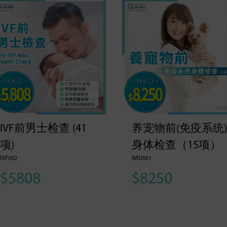
IVF前男士检查 (41
养宠物前(免疫系统)
项)
身体检查（15项）
IVF002
IMU001
$5808
$8250