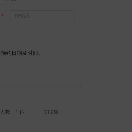
碼
*
认最终预约日期及时间。
人數：
1 位
$1,958