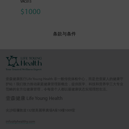
VAC013
$1000
条款与条件
壹森健康医疗Life Young Health 非一般传统体检中心，而是您壹家人的健康守
护站！我们致力推动家庭健康管理新概念，提供医学、科技和营养学三大专业
范畴的全方位健康管理，令每壹个人都以最健康状态实现理想生活。
壹森健康 Life Young Health
尖沙咀彌敦道132號美麗華廣場A座10樓1009室
info@lyhealthy.com