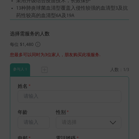
采用升级结合疫苗技术，长效保护
13种肺炎球菌血清型覆盖入侵性较强的血清型3及抗
药性较高的血清型6A及19A
选择需服务的人数
每位 $1,480
您最多可以同时为3位家人，朋友购买此项服务.
人数：
1
/3
参与人 1
姓名
*
年龄
性别
*
请选择
电邮
*
電話號碼
*