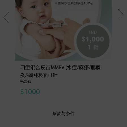
四痘混合疫苗​MMRV (水痘/麻疹/腮腺
炎/德国痳疹) 1针
VAC013
$1000
条款与条件