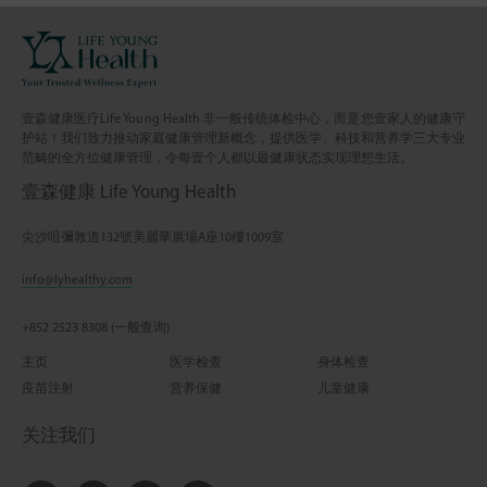
壹森健康医疗Life Young Health 非一般传统体检中心，而是您壹家人的健康守
护站！我们致力推动家庭健康管理新概念，提供医学、科技和营养学三大专业
范畴的全方位健康管理，令每壹个人都以最健康状态实现理想生活。
壹森健康 Life Young Health
尖沙咀彌敦道132號美麗華廣場A座10樓1009室
info@lyhealthy.com
+852 2523 8308 (一般查询)
主页
医学检查
身体检查
疫苗注射
营养保健
儿童健康
关注我们