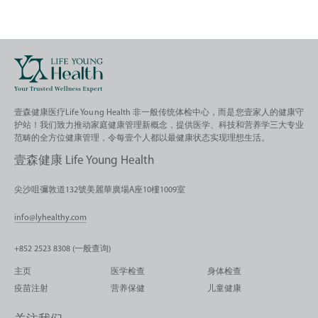
壹森健康医疗Life Young Health 非一般传统体检中心，而是您壹家人的健康守
护站！我们致力推动家庭健康管理新概念，提供医学、科技和营养学三大专业
范畴的全方位健康管理，令每壹个人都以最健康状态实现理想生活。
壹森健康 Life Young Health
尖沙咀彌敦道132號美麗華廣場A座10樓1009室
info@lyhealthy.com
+852 2523 8308 (一般查询)
主页
医学检查
身体检查
疫苗注射
营养保健
儿童健康