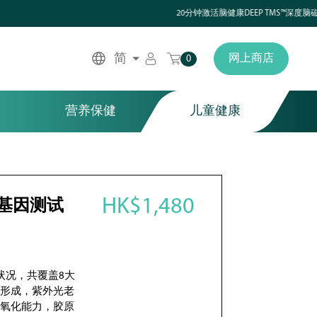
20分钟激活脑健康DEEP TMS™深度脑磁激疗程
简
网上商店
0
营养保健
儿童健康
HK$1,480
肤基因测试
状况，共覆盖8大
斑形成，紫外光老
抗氧化能力，胶原