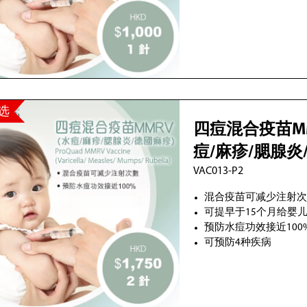
选
四痘混合疫苗​MMR
痘/麻疹/腮腺炎
VAC013-P2
2 针
混合疫苗可减少注射
可提早于15个月给婴
预防水痘功效接近100
可预防4种疾病