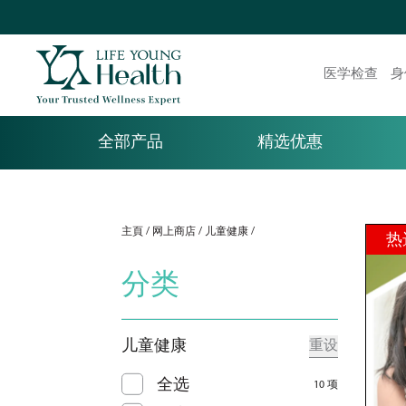
医学检查
身
全部产品
精选优惠
主頁
网上商店
儿童健康
热
分类
儿童健康
重设
全选
10 项