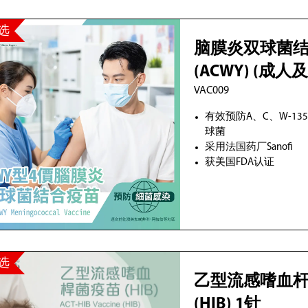
选
脑膜炎双球菌
(ACWY) (成人
VAC009
有效预防A、C、W-13
球菌
采用法国药厂Sanofi
获美国FDA认证
选
乙型流感嗜血
(HIB) 1针