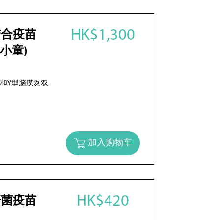
HK$1,300
结合疫苗
及小童)
5和Y型脑膜炎双
加入购物车
HK$420
杆菌疫苗