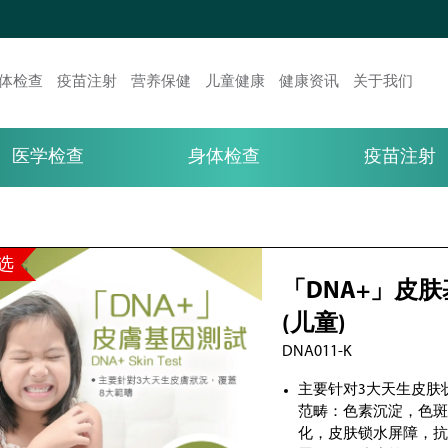
体检查
疫苗注射
营养保健
儿童健康
健康资讯
关于我们
医学检查
身体检查
疫苗注射
选
「DNA+」皮
(儿童)
DNA011-K
主要针对3大天生皮肤
范畴：色素沉淀，色
化，皮肤锁水屏障，