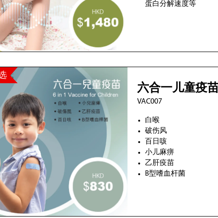
蛋白分解速度等
选
六合一儿童疫
VAC007
白喉
破伤风
百日咳
小儿麻痹
乙肝疫苗
B型嗜血杆菌