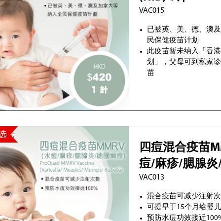
VAC015
已被英、美、德、澳
民保健疫苗计划
此疫苗暂未纳入「香
划」，父母可到私家
苗
选
四痘混合疫苗​MMR
痘/麻疹/腮腺炎
VAC013
1针
混合疫苗可减少注射
可提早于15个月给婴
预防水痘功效接近100