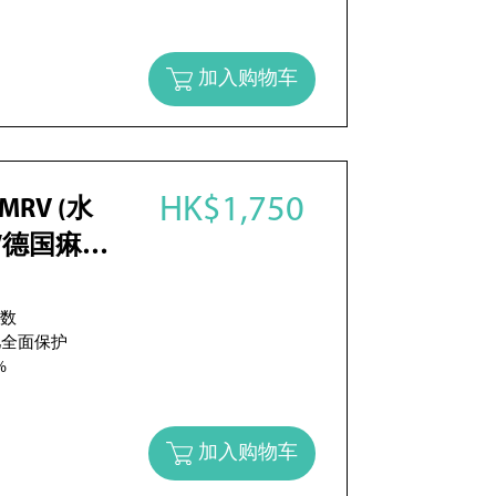
加入购物车
HK$1,750
V (水
/德国痳疹)
次数
儿全面保护
%
加入购物车