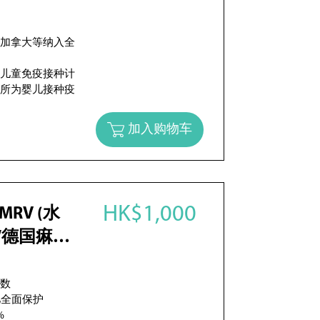
及加拿大等纳入全
港儿童免疫接种计
诊所为婴儿接种疫
加入购物车
HK$1,000
V (水
/德国痳疹)
次数
儿全面保护
%